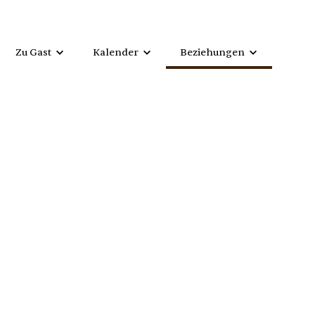
Zu Gast
Kalender
Beziehungen
Haus und Gelände
Gebetszeiten
Kirchengemeinde
Gastaufenthalt
Angebote
Weggemeinschaft
Geistliche Angebote
Freundeskreis
Lebensort Kiel