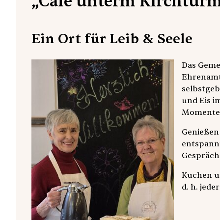
„Café unterm Kirchtur
Ein Ort für Leib & Seele
Das Gemei
Ehrenamtl
selbstgeb
und Eis 
Momenten
Genießen 
entspann
Gespräch
Kuchen u
d. h. jed